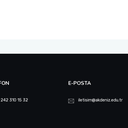
FON
E-POSTA
 242 310 15 32
iletisim@akdeniz.edu.tr