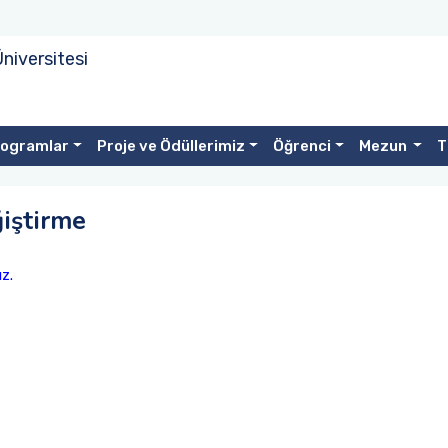
niversitesi
rogramlar
Proje ve Ödüllerimiz
Öğrenci
Mezun
T
iştirme
ız.