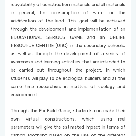
Öğrenci Memnuniyet Anketi
recyclability of construction materials and all materials
Fakülte Sanal Tur
Sosyal Kültürel Etkinlikler Komisyonu
Mezun-Öğrenci Buluşmaları
Gerçekleştirilen TDK Projeleri ve Görselleri
in general, the consumption of water or the
Staj
acidification of the land. This goal will be achieved
Staj Komisyonu
through the development and implementation of an
Kariyer Planlama
EDUCATIONAL SERIOUS GAME and an ONLINE
Uzaktan Eğitim Komisyonu
RESOURCE CENTRE (ORC) in the secondary schools,
Yandal Protokolleri
as well as through the development of a series of
Yandal-Çift Anadal Komisyonu
awareness and learning activities that are intended to
Yatay-Dikey Geçiş Süreci
be carried out throughout the project, in which
Yatay-Dikey Geçiş Komisyonları
students will play to be ecological builders and at the
Sosyal Transkript Uygulaması
same time researchers in matters of ecology and
Yaz Okulu Eşgüdüm Kurulu
environment.
Through the EcoBuild Game, students can make their
own virtual constructions, which using real
parameters will give the estimated impact in terms of
carbon footprint based on the use of the different